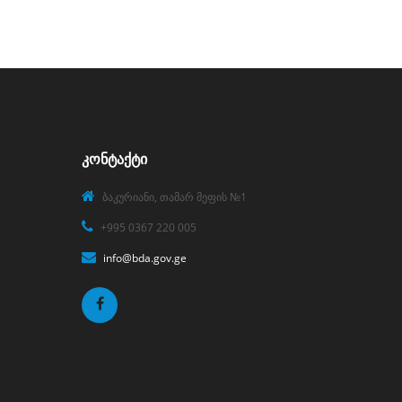
ᲙᲝᲜᲢᲐᲥᲢᲘ
ბაკურიანი, თამარ მეფის №1
+995 0367 220 005
info@bda.gov.ge