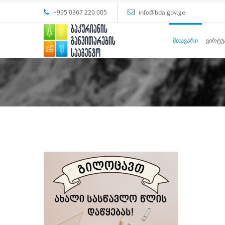
+995 0367 220 005
info@bda.gov.ge
ᲛᲗᲐᲕᲐᲠᲘ
ᲕᲘᲠᲢᲣ