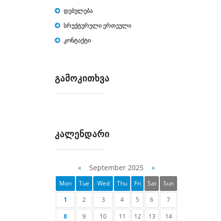
დებულება
სრუქტურული ერთეული
კონტაქტი
ᲒᲐᲛᲝᲙᲘᲗᲮᲕᲐ
ᲙᲐᲚᲔᲜᲓᲐᲠᲘ
«
September 2025
»
Mon
Tue
Wed
Thu
Fri
Sat
Sun
1
2
3
4
5
6
7
8
9
10
11
12
13
14