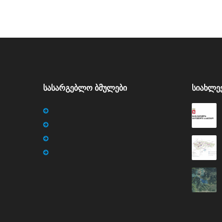
ᲡᲐᲡᲐᲠᲒᲔᲑᲚᲝ ᲑᲛᲣᲚᲔᲑᲘ
ᲡᲘᲐᲮᲚᲔ