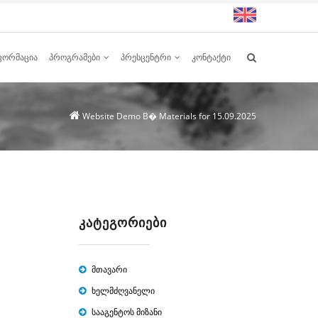
ᲤᲝᲠᲛᲐᲪᲘᲐ
ᲞᲠᲝᲒᲠᲐᲛᲔᲑᲘ
ᲞᲠᲔᲡᲪᲔᲜᲢᲠᲘ
ᲙᲝᲜᲢᲐᲥᲢᲘ
Website Demo
В� Materials for 15.09.2025
ᲙᲐᲢᲔᲒᲝᲠᲘᲔᲑᲘ
მთავარი
ხელმძღვანელი
სააგენტოს მიზანი