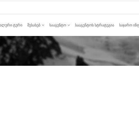
ᲐᲚᲣᲠᲘ ᲢᲣᲠᲘ
ᲨᲔᲡᲐᲮᲔᲑ
ᲡᲐᲐᲒᲔᲜᲢᲝ
ᲡᲐᲐᲒᲔᲜᲢᲝᲡ ᲡᲢᲠᲐᲢᲔᲒᲘᲐ
ᲡᲐᲯᲐᲠᲝ ᲘᲜ