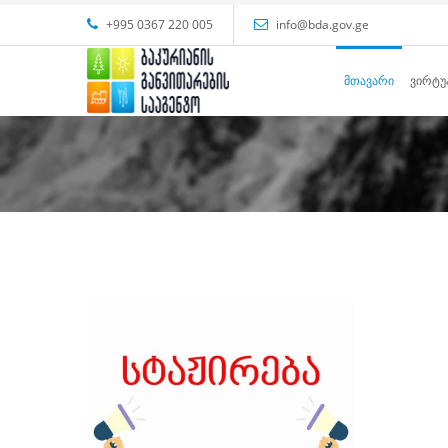
+995 0367 220 005
info@bda.gov.ge
ᲛᲗᲐᲕᲐᲠᲘ
ᲕᲘᲠᲢᲣ