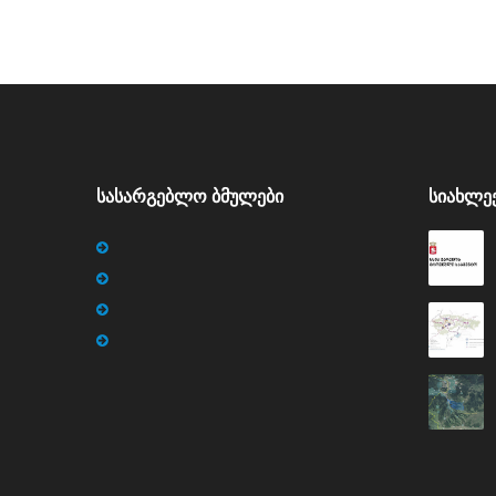
ᲡᲐᲡᲐᲠᲒᲔᲑᲚᲝ ᲑᲛᲣᲚᲔᲑᲘ
ᲡᲘᲐᲮᲚᲔ