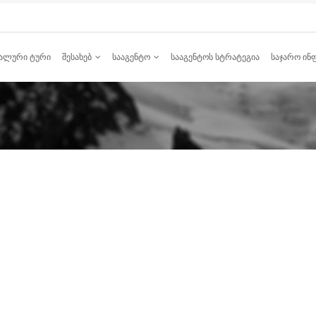
ᲐᲚᲣᲠᲘ ᲢᲣᲠᲘ
ᲨᲔᲡᲐᲮᲔᲑ
ᲡᲐᲐᲒᲔᲜᲢᲝ
ᲡᲐᲐᲒᲔᲜᲢᲝᲡ ᲡᲢᲠᲐᲢᲔᲒᲘᲐ
ᲡᲐᲯᲐᲠᲝ ᲘᲜ