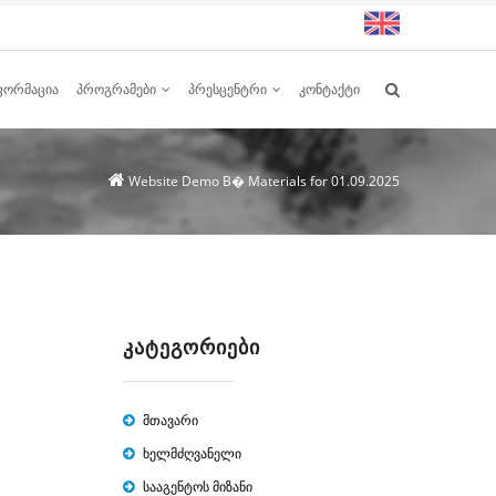
ᲤᲝᲠᲛᲐᲪᲘᲐ
ᲞᲠᲝᲒᲠᲐᲛᲔᲑᲘ
ᲞᲠᲔᲡᲪᲔᲜᲢᲠᲘ
ᲙᲝᲜᲢᲐᲥᲢᲘ
Website Demo
В� Materials for 01.09.2025
ᲙᲐᲢᲔᲒᲝᲠᲘᲔᲑᲘ
მთავარი
ხელმძღვანელი
სააგენტოს მიზანი