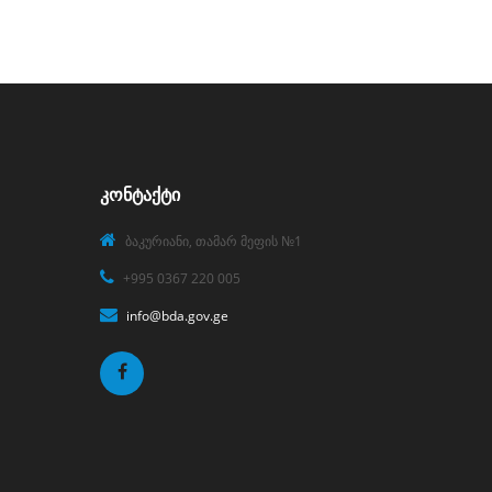
ᲙᲝᲜᲢᲐᲥᲢᲘ
ბაკურიანი, თამარ მეფის №1
+995 0367 220 005
info@bda.gov.ge