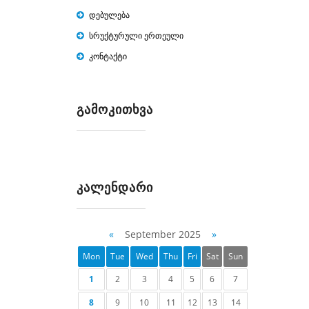
დებულება
სრუქტურული ერთეული
კონტაქტი
ᲒᲐᲛᲝᲙᲘᲗᲮᲕᲐ
ᲙᲐᲚᲔᲜᲓᲐᲠᲘ
«
September 2025
»
Mon
Tue
Wed
Thu
Fri
Sat
Sun
1
2
3
4
5
6
7
8
9
10
11
12
13
14