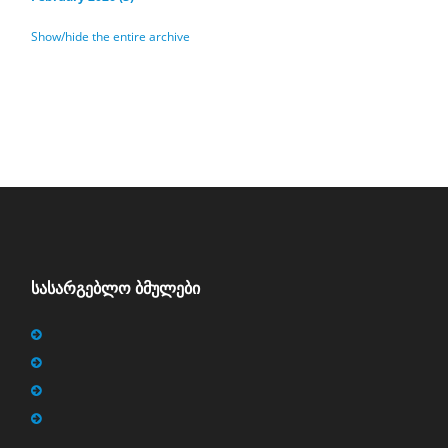
Show/hide the entire archive
ᲡᲐᲡᲐᲠᲒᲔᲑᲚᲝ ᲑᲛᲣᲚᲔᲑᲘ