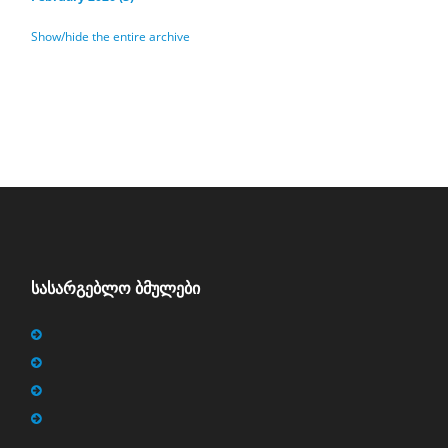
Show/hide the entire archive
ᲡᲐᲡᲐᲠᲒᲔᲑᲚᲝ ᲑᲛᲣᲚᲔᲑᲘ