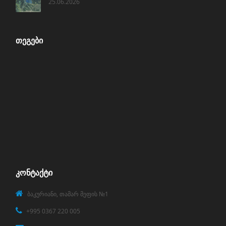
25.06.2026
ᲗᲔᲒᲔᲑᲘ
ᲙᲝᲜᲢᲐᲥᲢᲘ
ბაკურიანი, თამარ მეფის №1
+995 0367 220 005