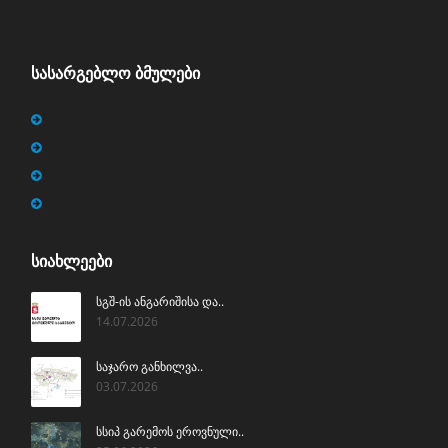
ᲡᲐᲡᲐᲠᲒᲔᲑᲚᲝ ᲑᲛᲣᲚᲔᲑᲘ
ᲡᲘᲐᲮᲚᲔᲔᲑᲘ
სგშ-ის ანგარიშისა და..
14.07.2026
საჯარო განხილვა..
03.07.2026
სსიპ გარემოს ეროვნული..