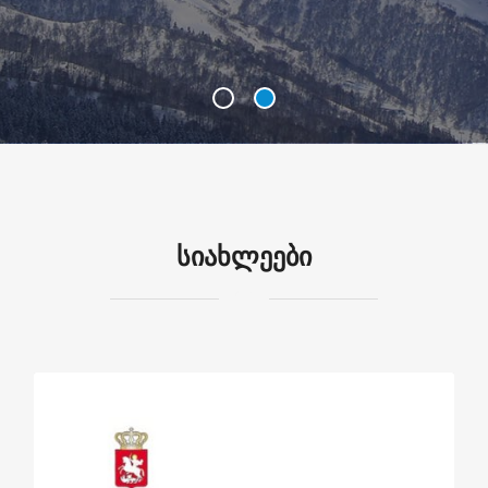
ᲡᲘᲐᲮᲚᲔᲔᲑᲘ