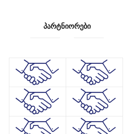
ᲞᲐᲠᲢᲜᲘᲝᲠᲔᲑᲘ