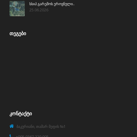
სსიპ გარემოს ეროვნული..
25.06.2026
ᲗᲔᲒᲔᲑᲘ
ᲙᲝᲜᲢᲐᲥᲢᲘ
ბაკურიანი, თამარ მეფის №1
+995 0367 220 005