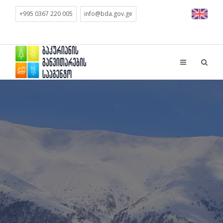
+995 0367 220 005
info@bda.gov.ge