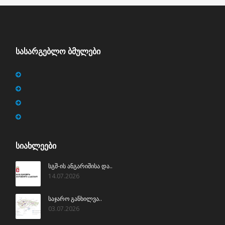
ᲡᲐᲡᲐᲠᲒᲔᲑᲚᲝ ᲑᲛᲣᲚᲔᲑᲘ
ᲡᲘᲐᲮᲚᲔᲔᲑᲘ
სგშ-ის ანგარიშისა და..
14.07.2026
საჯარო განხილვა..
03.07.2026